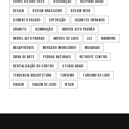
CORES DO ANO 2025
DECORAÇÃO
DELPHINE ARAXI
DESIGN
DESIGN BRASILEIRO
DESIGN WEEK
ELEMENTO VAZADO
EXPOSIÇÃO
GIGANTES URBANOS
GRANITO
ILUMINAÇÃO
IMOVEIS ALTO PADRÃO
IMOVEL ALTO PADRAO
IMÓVEIS DE LUXO
LUZ
MARMORE
MEGAPRÉDIOS
MERCADO IMOBILIÁRIO
MUXARABI
OBRA DE ARTE
PEDRAS NATURAIS
RETROFIT CENTRO
REVITALIZAÇÃO DO CENTRO
STUDIO ARAXI
TENDENCIA ARQUITETURA
TURISMO
TURISMO DE LUXO
VIAGEM
VIAGEM DE LUXO
WGSN