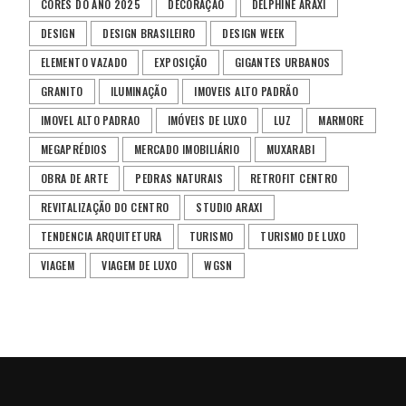
CORES DO ANO 2025
DECORAÇÃO
DELPHINE ARAXI
DESIGN
DESIGN BRASILEIRO
DESIGN WEEK
ELEMENTO VAZADO
EXPOSIÇÃO
GIGANTES URBANOS
GRANITO
ILUMINAÇÃO
IMOVEIS ALTO PADRÃO
IMOVEL ALTO PADRAO
IMÓVEIS DE LUXO
LUZ
MARMORE
MEGAPRÉDIOS
MERCADO IMOBILIÁRIO
MUXARABI
OBRA DE ARTE
PEDRAS NATURAIS
RETROFIT CENTRO
REVITALIZAÇÃO DO CENTRO
STUDIO ARAXI
TENDENCIA ARQUITETURA
TURISMO
TURISMO DE LUXO
VIAGEM
VIAGEM DE LUXO
WGSN