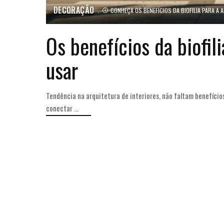
DECORAÇÃO
CONHEÇA OS BENEFÍCIOS DA BIOFILIA PARA A A
Os benefícios da biofil
usar
Tendência na arquitetura de interiores, não faltam benefícios
conectar
...