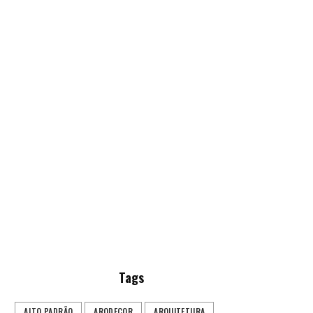
Tags
ALTO PADRÃO
ARQDECOR
ARQUITETURA