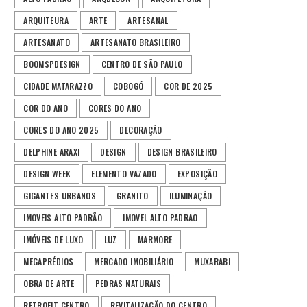
ARQUITEURA
ARTE
ARTESANAL
ARTESANATO
ARTESANATO BRASILEIRO
BOOMSPDESIGN
CENTRO DE SÃO PAULO
CIDADE MATARAZZO
COBOGÓ
COR DE 2025
COR DO ANO
CORES DO ANO
CORES DO ANO 2025
DECORAÇÃO
DELPHINE ARAXI
DESIGN
DESIGN BRASILEIRO
DESIGN WEEK
ELEMENTO VAZADO
EXPOSIÇÃO
GIGANTES URBANOS
GRANITO
ILUMINAÇÃO
IMOVEIS ALTO PADRÃO
IMOVEL ALTO PADRAO
IMÓVEIS DE LUXO
LUZ
MARMORE
MEGAPRÉDIOS
MERCADO IMOBILIÁRIO
MUXARABI
OBRA DE ARTE
PEDRAS NATURAIS
RETROFIT CENTRO
REVITALIZAÇÃO DO CENTRO