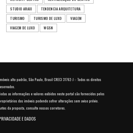
STUDIO ARAXI
TENDENCIA ARQUITETURA
TURISMO
TURISMO DE LUXO
VIAGEM
VIAGEM DE LUXO
WGSN
Imóveis alto padrão, São Paulo, Brasil CRECI 31762-J :: Todos os direitos
reservados.
Todas as informações e valores exibidos neste portal são fornecidos pelos
proprietários dos imóveis podendo sofrer alterações sem aviso prévio.
Antes da proposta, consulte nossos corretores.
PRIVACIDADE E DADOS