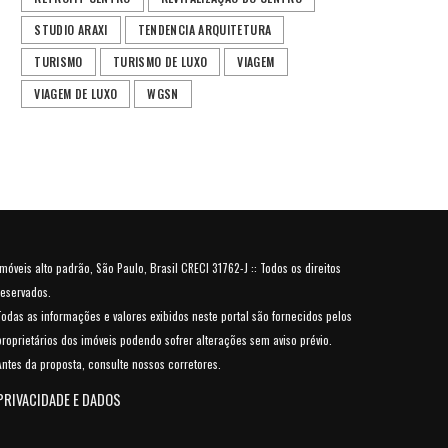
STUDIO ARAXI
TENDENCIA ARQUITETURA
TURISMO
TURISMO DE LUXO
VIAGEM
VIAGEM DE LUXO
WGSN
Imóveis alto padrão, São Paulo, Brasil CRECI 31762-J :: Todos os direitos
reservados.
Todas as informações e valores exibidos neste portal são fornecidos pelos
proprietários dos imóveis podendo sofrer alterações sem aviso prévio.
Antes da proposta, consulte nossos corretores.
PRIVACIDADE E DADOS