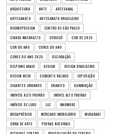
ARQUITEURA
ARTE
ARTESANAL
ARTESANATO
ARTESANATO BRASILEIRO
BOOMSPDESIGN
CENTRO DE SÃO PAULO
CIDADE MATARAZZO
COBOGÓ
COR DE 2025
COR DO ANO
CORES DO ANO
CORES DO ANO 2025
DECORAÇÃO
DELPHINE ARAXI
DESIGN
DESIGN BRASILEIRO
DESIGN WEEK
ELEMENTO VAZADO
EXPOSIÇÃO
GIGANTES URBANOS
GRANITO
ILUMINAÇÃO
IMOVEIS ALTO PADRÃO
IMOVEL ALTO PADRAO
IMÓVEIS DE LUXO
LUZ
MARMORE
MEGAPRÉDIOS
MERCADO IMOBILIÁRIO
MUXARABI
OBRA DE ARTE
PEDRAS NATURAIS
RETROFIT CENTRO
REVITALIZAÇÃO DO CENTRO