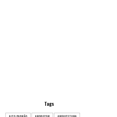
Tags
ALTO PADRÃO
ARQDECOR
ARQUITETURA