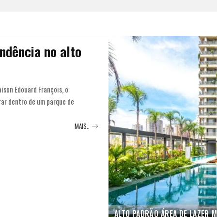
ndência no alto
ison Edouard François, o
rar dentro de um parque de
MAIS..
ALTO PADRÃO
ÁREA DE LAZER
M