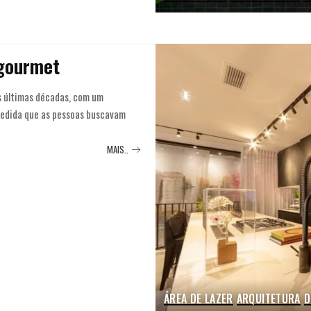
 gourmet
s últimas décadas, com um
medida que as pessoas buscavam
MAIS..
ÁREA DE LAZER
ARQUITETURA
D