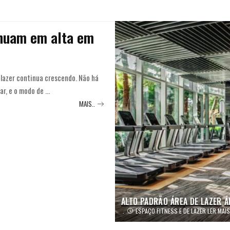
inuam em alta em
 lazer continua crescendo. Não há
ar, e o modo de
...
MAIS..
ALTO PADRÃO
ÁREA DE LAZER
Á
ESPAÇO FITNESS E DE LAZER LER MAIS.