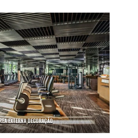
REA EXTERNA
DECORAÇÃO
..