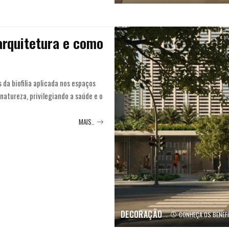
 arquitetura e como
 da biofilia aplicada nos espaços
natureza, privilegiando a saúde e o
MAIS..
DECORAÇÃO
CONHEÇA OS BENEFÍC