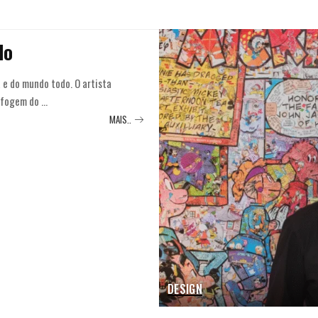
do
 e do mundo todo. O artista
e fogem do
...
MAIS..
DESIGN