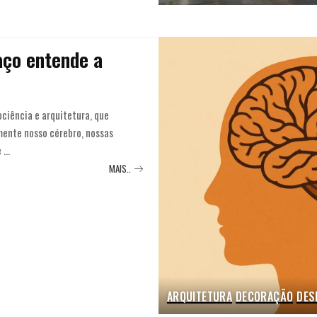
aço entende a
ciência e arquitetura, que
mente nosso cérebro, nossas
e
...
MAIS..
ARQUITETURA
DECORAÇÃO
DES