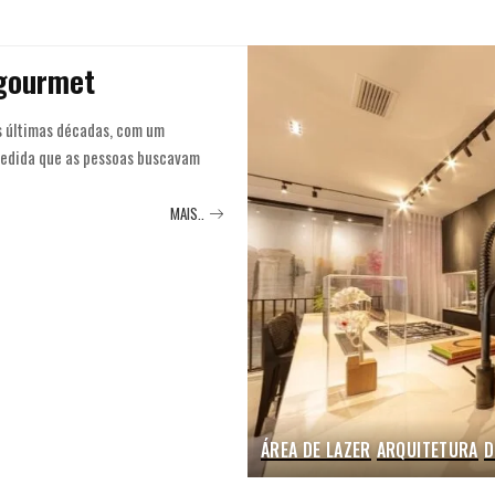
 gourmet
s últimas décadas, com um
medida que as pessoas buscavam
MAIS..
ÁREA DE LAZER
ARQUITETURA
D