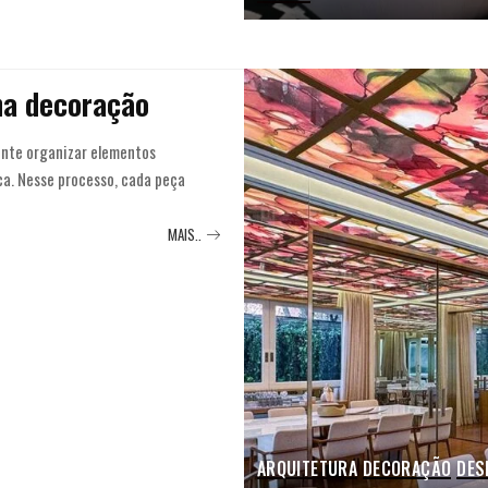
na decoração
ente organizar elementos
ca. Nesse processo, cada peça
MAIS..
ARQUITETURA
DECORAÇÃO
DES