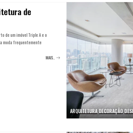
itetura de
o de um imóvel Triple A e o
 na moda frequentemente
MAIS..
ARQUITETURA
DECORAÇÃO
DES