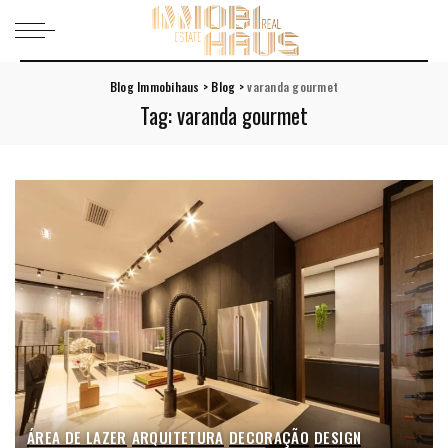
Blog Immobihaus
>
Blog
>
varanda gourmet
Tag:
varanda gourmet
ÁREA DE LAZER
ARQUITETURA
DECORAÇÃO
DESIGN